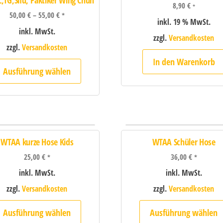
L,TG,Sifu, Paktiker Wing Chun
8,90
€
*
50,00
€
–
55,00
€
*
inkl. 19 % MwSt.
inkl. MwSt.
zzgl.
Versandkosten
zzgl.
Versandkosten
In den Warenkorb
Ausführung wählen
WTAA kurze Hose Kids
WTAA Schüler Hose
25,00
€
36,00
€
*
*
inkl. MwSt.
inkl. MwSt.
zzgl.
Versandkosten
zzgl.
Versandkosten
Ausführung wählen
Ausführung wählen