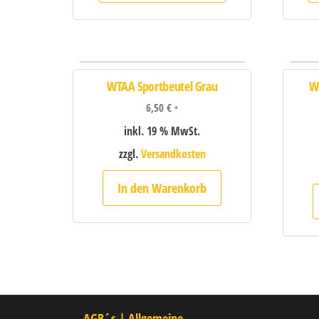
WTAA Sportbeutel Grau
W
6,50
€
*
inkl. 19 % MwSt.
zzgl.
Versandkosten
In den Warenkorb
AGB´s | Allgemeine