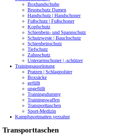
Boxhandschuhe
Brustschutz Damen
Handschutz | Handschoner
Fußschutz | Fußschoner
Kopfschutz
Schienbein- und Spannschutz
Schutzweste | Bauchschutz
Schienbeinschutz
Tiefschutz
Zahnschutz
Unterarmschoner | -schützer
Trainingsausrüstung
Pratzen | Schlagpolster
Boxsäcke
gefüllt
ungefüllt
Trainingsdummy
Trainingswaffen
Transporttaschen
Sport-Medizin
Kampfsportmatten verzahnt
Transporttaschen