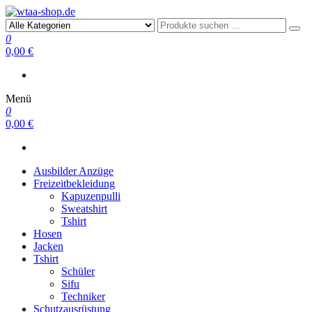
wtaa-shop.de
0
0,00 €
Menü
0
0,00 €
Ausbilder Anzüge
Freizeitbekleidung
Kapuzenpulli
Sweatshirt
Tshirt
Hosen
Jacken
Tshirt
Schüler
Sifu
Techniker
Schutzausrüstung