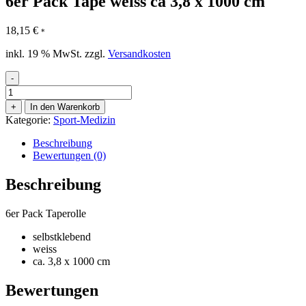
6er Pack Tape weiss ca 3,8 x 1000 cm
18,15
€
*
inkl. 19 % MwSt.
zzgl.
Versandkosten
-
6er
Pack
+
In den Warenkorb
Tape
Kategorie:
Sport-Medizin
weiss
ca
Beschreibung
3,8
Bewertungen (0)
x
1000
Beschreibung
cm
Menge
6er Pack Taperolle
selbstklebend
weiss
ca. 3,8 x 1000 cm
Bewertungen