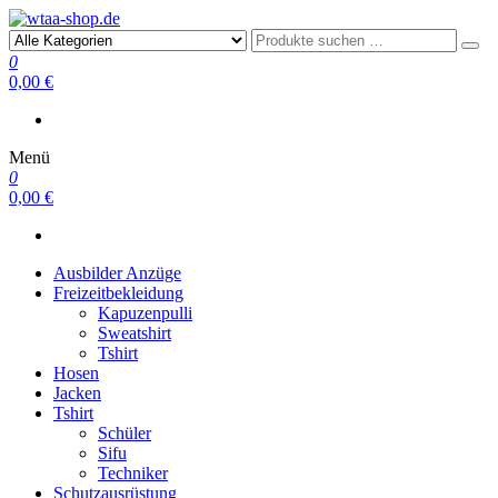
wtaa-shop.de
0
0,00 €
Menü
0
0,00 €
Ausbilder Anzüge
Freizeitbekleidung
Kapuzenpulli
Sweatshirt
Tshirt
Hosen
Jacken
Tshirt
Schüler
Sifu
Techniker
Schutzausrüstung