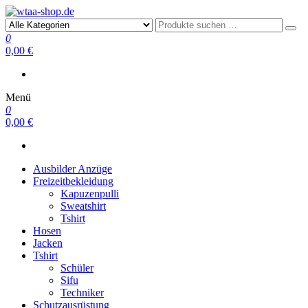
wtaa-shop.de
0
0,00 €
Menü
0
0,00 €
Ausbilder Anzüge
Freizeitbekleidung
Kapuzenpulli
Sweatshirt
Tshirt
Hosen
Jacken
Tshirt
Schüler
Sifu
Techniker
Schutzausrüstung