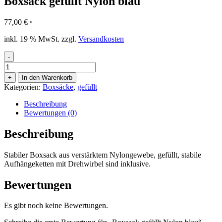
Boxsack gefüllt Nylon blau
77,00
€
*
inkl. 19 % MwSt.
zzgl.
Versandkosten
-
Boxsack
gefüllt
+
In den Warenkorb
Nylon
Kategorien:
Boxsäcke
,
gefüllt
blau
Menge
Beschreibung
Bewertungen (0)
Beschreibung
Stabiler Boxsack aus verstärktem Nylongewebe, gefüllt, stabile
Aufhängeketten mit Drehwirbel sind inklusive.
Bewertungen
Es gibt noch keine Bewertungen.