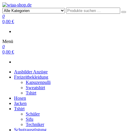
wtaa-shop.de
0
0,00 €
Menü
0
0,00 €
Ausbilder Anzüge
Freizeitbekleidung
Kapuzenpulli
Sweatshirt
Tshirt
Hosen
Jacken
Tshirt
Schüler
Sifu
Techniker
Schutzausrüstung