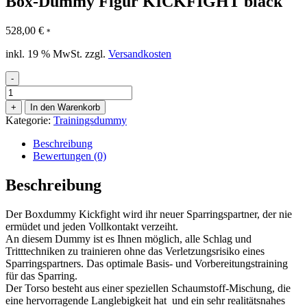
Box-Dummy Figur KICKFIGHT black
528,00
€
*
inkl. 19 % MwSt.
zzgl.
Versandkosten
-
Box-
Dummy
+
In den Warenkorb
Figur
Kategorie:
Trainingsdummy
KICKFIGHT
black
Beschreibung
Menge
Bewertungen (0)
Beschreibung
Der Boxdummy Kickfight wird ihr neuer Sparringspartner, der nie
ermüdet und jeden Vollkontakt verzeiht.
An diesem Dummy ist es Ihnen möglich, alle Schlag und
Tritttechniken zu trainieren ohne das Verletzungsrisiko eines
Sparringspartners. Das optimale Basis- und Vorbereitungstraining
für das Sparring.
Der Torso besteht aus einer speziellen Schaumstoff-Mischung, die
eine hervorragende Langlebigkeit hat und ein sehr realitätsnahes