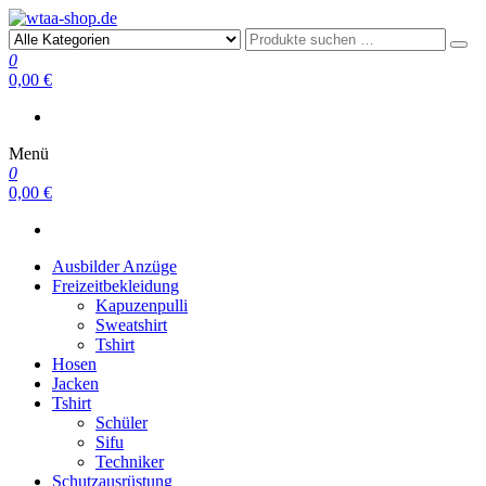
wtaa-shop.de
0
0,00 €
Menü
0
0,00 €
Ausbilder Anzüge
Freizeitbekleidung
Kapuzenpulli
Sweatshirt
Tshirt
Hosen
Jacken
Tshirt
Schüler
Sifu
Techniker
Schutzausrüstung