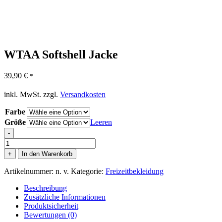
WTAA Softshell Jacke
39,90
€
*
inkl. MwSt.
zzgl.
Versandkosten
Farbe
Größe
Leeren
-
WTAA
Softshell
+
In den Warenkorb
Jacke
Menge
Artikelnummer:
n. v.
Kategorie:
Freizeitbekleidung
Beschreibung
Zusätzliche Informationen
Produktsicherheit
Bewertungen (0)