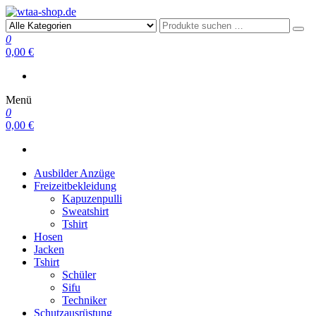
wtaa-shop.de
0
0,00 €
Menü
0
0,00 €
Ausbilder Anzüge
Freizeitbekleidung
Kapuzenpulli
Sweatshirt
Tshirt
Hosen
Jacken
Tshirt
Schüler
Sifu
Techniker
Schutzausrüstung